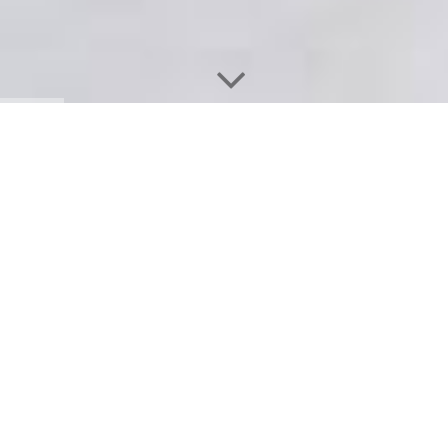
Impressum:
Bäckerei Claudius Schmiederer
Claudius Schmiederer
Kontaktdaten:
Anschrift:
Renchtalstr. 22
77740 Bad Peterstal
Telefon:
+49 7806 1078
Fax:
+49 7806 910839